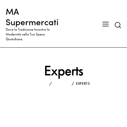
MA
Supermercati
Dove la Tradizione Incontra la
Modernità nella Tua Spesa
Quotidiana.
Experts
HOME
ALL TEAM
EXPERTS