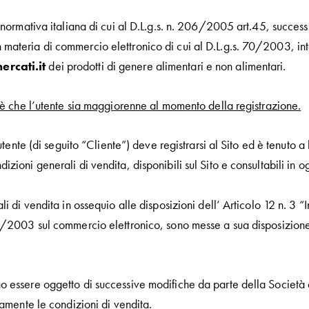
a normativa italiana di cui al D.L.g.s. n. 206/2005 art.45, succes
ateria di commercio elettronico di cui al D.L.g.s. 70/2003, inte
cati.it
dei prodotti di genere alimentari e non alimentari.
o è che l’utente sia maggiorenne al momento della registrazione.
l’utente (di seguito “Cliente”) deve registrarsi al Sito ed è tenut
zioni generali di vendita, disponibili sul Sito e consultabili in
li di vendita in ossequio alle disposizioni dell’ Articolo 12 n. 3 “
70/2003 sul commercio elettronico, sono messe a sua disposizione
 essere oggetto di successive modifiche da parte della Società e 
camente le condizioni di vendita.