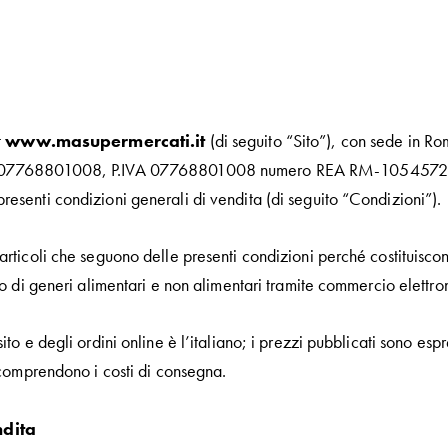
t
www.masupermercati.it
(di seguito “Sito”), con sede in R
ro 07768801008, P.IVA 07768801008 numero REA RM-1054572 indi
resenti condizioni generali di vendita (di seguito “Condizioni”).
articoli che seguono delle presenti condizioni perché costituiscon
lio di generi alimentari e non alimentari tramite commercio elettro
ito e degli ordini online è l’italiano; i prezzi pubblicati sono es
n comprendono i costi di consegna.
ndita