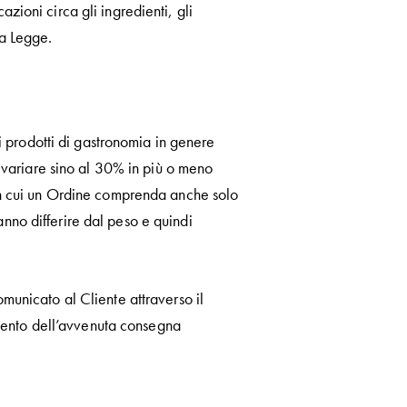
zioni circa gli ingredienti, gli
la Legge.
i i prodotti di gastronomia in genere
uò variare sino al 30% in più o meno
o in cui un Ordine comprenda anche solo
anno differire dal peso e quindi
omunicato al Cliente attraverso il
mento dell’avvenuta consegna