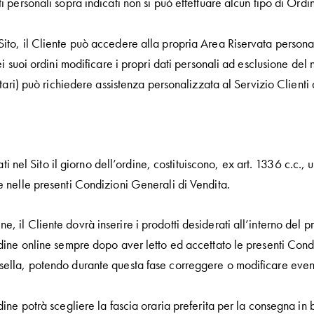
i personali sopra indicati non si può effettuare alcun tipo di Ordi
Sito, il Cliente può accedere alla propria Area Riservata personal
 dei suoi ordini modificare i propri dati personali ad esclusione d
butari) può richiedere assistenza personalizzata al Servizio Clienti
icati nel Sito il giorno dell’ordine, costituiscono, ex art. 1336 c.c.,
 e nelle presenti Condizioni Generali di Vendita.
, il Cliente dovrà inserire i prodotti desiderati all’interno del p
ordine online sempre dopo aver letto ed accettato le presenti Cond
sella, potendo durante questa fase correggere o modificare event
dine potrà scegliere la fascia oraria preferita per la consegna in b