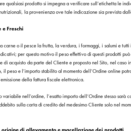
 qualsiasi prodotto si impegna a verificare sull’etichetta le indica
 nutrizionali, la provenienza ove tale indicazione sia prevista dal
e e Freschi
 carne o il pesce la frutta, la verdura, i formaggi, i salumi e tutt
ndicativi; per questo motivo il peso effettivo di questi prodotti p
fase di acquisto da parte del Cliente e proposto nel Sito, nel cas
, il peso e l’importo stabilito al momento dell’Ordine online potr
missione della fattura fiscale elettronica.
o variabile nell’ordine, l’esatto importo dell’Ordine stesso sarà c
ddebito sulla carta di credito del medesimo Cliente solo nel mo
i origine di allevamento e macellazione dei prodotti