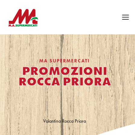
MA SUPERMERCATI
PROMOZIONI
ROCCA PRIORA
Volantino Rocca Priora