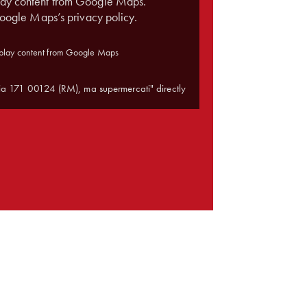
play content from Google Maps.
ogle Maps’s privacy policy
.
play content from Google Maps
ia 171 00124 (RM), ma supermercati" directly