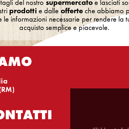
ttagli del nostro
supermercato
e lasciati s
stri
prodotti
e dalle
offerte
che abbiamo pe
te le informazioni necessarie per rendere la 
acquisto semplice e piacevole.
IAMO
lia
(RM)
ONTATTI