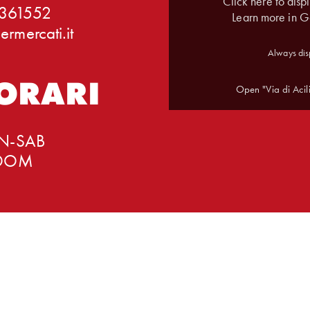
Click here to dis
2361552
Learn more in
Go
rmercati.it
Always dis
 ORARI
Open "Via di Acil
UN-SAB
 DOM