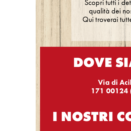
Scopri tutti i de
qualità dei no
Qui troverai tut
DOVE S
Via di Aci
1
71 00124 
I NOSTRI C