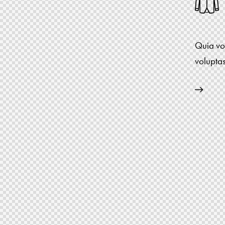
Quia vol
voluptas